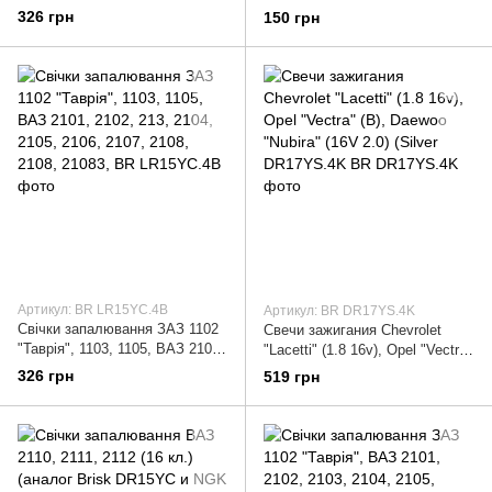
"Каліна", Daewoo Lanos, Sens,
ГБО) (аналог Brisk LR17YS і
326 грн
150 грн
Nexia, Espero Chevrolet
NGK BPR5E) AURORA
Артикул: BR LR15YC.4B
Артикул: BR DR17YS.4K
Свічки запалювання ЗАЗ 1102
Свечи зажигания Chevrolet
"Таврія", 1103, 1105, ВАЗ 2101,
"Lacetti" (1.8 16v), Opel "Vectra"
2102, 213, 2104, 2105, 2106,
(B), Daewoo "Nubira" (16V 2.0)
326 грн
519 грн
2107, 2108, 2108, 21083,
(Silver DR17YS.4K