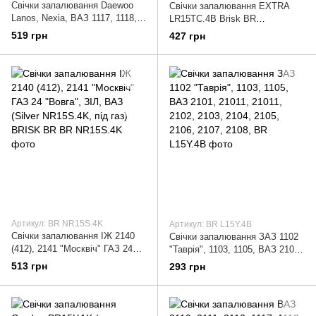
Свічки запалювання Daewoo
Свічки запалювання EXTRA
Lanos, Nexia, ВАЗ 1117, 1118,
LR15TC.4B Brisk BR
1119 "Каліна",2110, 2111, 2112,
LR15TC.4B
519 грн
427 грн
2170, 2171, 2172 "Приора"
Артикул: BR NR15S.4K
Артикул: BR L15Y.4B
Свічки запалювання ІЖ 2140
Свічки запалювання ЗАЗ 1102
(412), 2141 "Москвіч" ГАЗ 24
"Таврія", 1103, 1105, ВАЗ 2101,
"Вовга", ЗІЛ, ВАЗ (Silver
21011, 21011, 2102, 2103, 2104,
513 грн
293 грн
NR15S.4K, під газ) BRISK BR
2105, 2106, 2107, 2108,