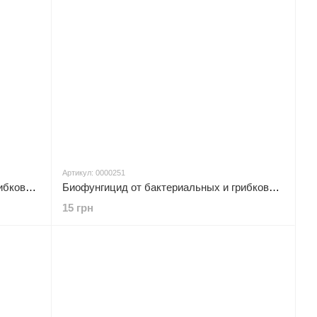
Артикул: 0000251
Биофунгицид от бактериальных и грибковых заболеваний для винограда, 20г Effect 0000231
Биофунгицид от бактериальных и грибковых заболеваний для огурцов, 5г Effect 0000251
15 грн