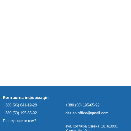
Контактна інформація
+380 (96) 841-19-28
+380 (50) 195-65-92
+380 (50) 195-65-92
dazlan.office@gmail.com
Передзвонити вам?
вул. Котляра Євгена, 18, 61000,
Харків, Україна