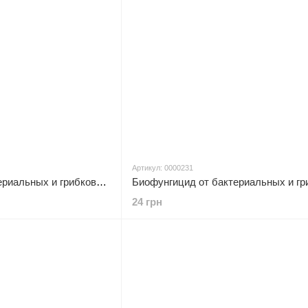
Артикул: 0000231
Биофунгицид от бактериальных и грибковых заболеваний для плодово-ягодных растений, 20г Effect 0000221
24 грн