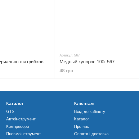
Артикул: 567
Биофунгицид от бактериальных и грибковых заболеваний универсальный, 20г Effect 0000211
Медный купорос 100г 567
48 грн
Каталог
Клієнтам
GTS
Вхід до кабінету
Автоінструмент
Каталог
Компресори
Про нас
Пневмоінструмент
Оплата і доставка