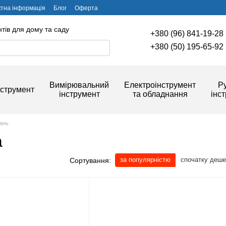
ктна інформація
Блог
Оферта
тів для дому та саду
+380 (96) 841-19-28
+380 (50) 195-65-92
Вимірювальний
Електроінструмент
Р
струмент
інструмент
та обладнання
інс
вань
а
за популярністю
спочатку деш
Сортування: