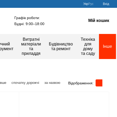
Укр
Рус
Вхід
Графік роботи:
Мій кошик
Будні: 9:00–18:00
Витратні
Техніка
учний
матеріали
Будівництво
для
Інше
трумент
та
та ремонт
дому
приладдя
та саду
евше
спочатку дорожчі
за назвою
Відображення: