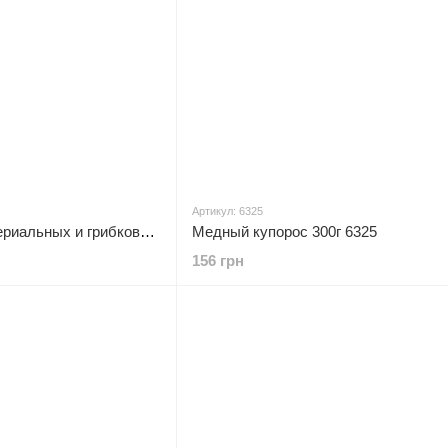
Артикул: 6325
Биофунгицид от бактериальных и грибковых заболеваний для томатов, 5г Effect 0000241
Медный купорос 300г 6325
156 грн