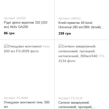
Артикул: GA200
Артикул: AMS22
Рідкі цвяхи акрилові 310 (310
Клей-герметик All bond
мл) Akfix GA200
Universal 290 мл/380г (білий)
Akfix AMS22
86 грн
158 грн
Артикул: FS-0099
Артикул: FS-3134
Очищувач монтажної піни, 500
Силікон акваріумний,
мл
силіконовий, прозорий,