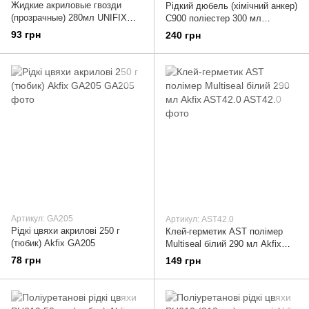
Жидкие акриловые гвозди
Рідкий дюбель (хімічний анкер)
(прозрачные) 280мл UNIFIX
С900 поліестер 300 мл
951274
одинарний Akfix CA030
93 грн
240 грн
Артикул: GA205
Артикул: AST42.0
Рідкі цвяхи акрилові 250 г
Клей-герметик AST полімер
(тюбик) Akfix GA205
Multiseal білий 290 мл Akfix
AST42.0
78 грн
149 грн