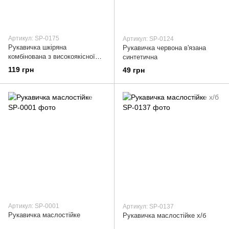
Артикул: SP-0175
Артикул: SP-0124
Рукавичка шкіряна
Рукавичка червона в'язана
комбінована з високоякісної
синтетична
екошкіри та поліестерової
119 грн
49 грн
тканини 10" INTERTOOL SP-
0175
Артикул: SP-0001
Артикул: SP-0137
Рукавичка маслостійке
Рукавичка маслостійке х/б