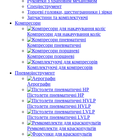
Рукоятки з храповим механізмом
Спецінструмент
Торцеві головки, шестигранники і зірки
Запчастини та комплектуючі
Компресори
Компресори для накачування коліс
Компресори пневматичні
Компресори поршневі
Комплектуючі для компресорів
Пневмоінструмент
Аерографи
Пістолети пневматичні HP
Пістолети пневматичні HVLP
Пістолети пневматичні LVLP
Ремкомплекти для краскопультів