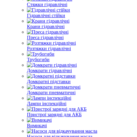
Стяжки гідравлічні
Гідравлічні стійки
Крани гідравлічні
Преса гідравлічні
Розтяжки гідравлічні
Трубогиби
Домкрати гідравлічні
Домкратні підставки
Домкрати пневматичні
Лампи інспекційні
Пристрої зарядні для АКБ
Вимикачі
Насоси для відкачування масла