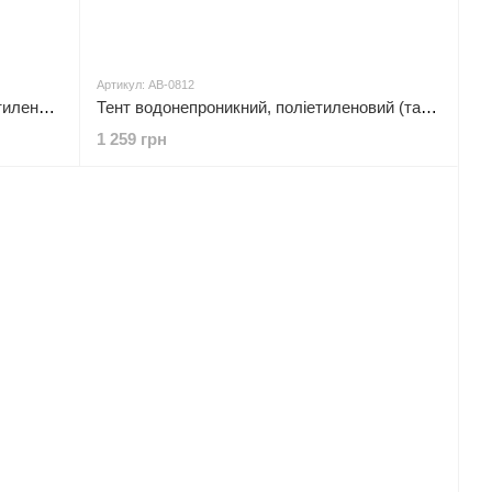
Артикул: AB-0812
Тент 6*10 м, водонепроникний, поліетиленовий (тарпаулін), щільністю 65 г/м², з люверсами INTERTOOL AB-0610
Тент водонепроникний, поліетиленовий (тарпаулін), щільність - 65 г/м², з люверсами, 8*12 м INTERTOOL AB-0812
1 259 грн