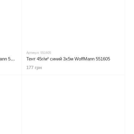
Артикул: 551605
Тент 110г/м² серебряный 3х4м WoffMann 551609
Тент 45г/м² синий 3х5м WoffMann 551605
177 грн