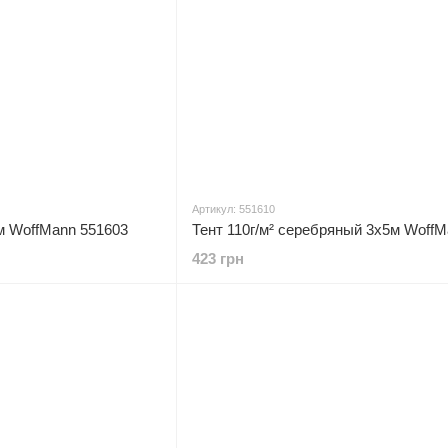
Артикул: 551610
3м WoffMann 551603
423 грн