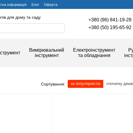
ктна інформація
Блог
Оферта
тів для дому та саду
+380 (96) 841-19-28
+380 (50) 195-65-92
Вимірювальний
Електроінструмент
Р
струмент
інструмент
та обладнання
інс
за популярністю
спочатку деш
Сортування: