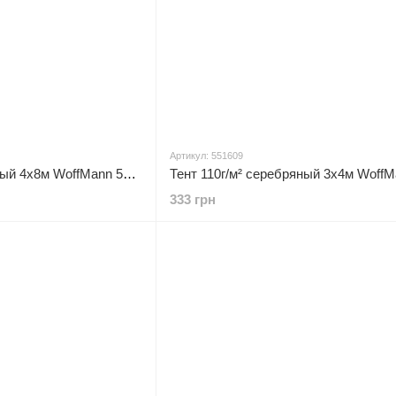
Артикул: 551609
Тент 110г/м² серебряный 4х8м WoffMann 551612
333 грн