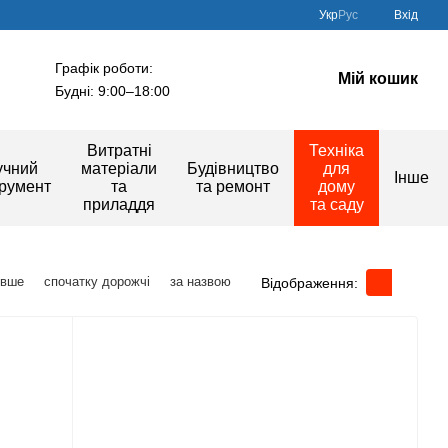
Укр
Рус
Вхід
Графік роботи:
Мій кошик
Будні: 9:00–18:00
Витратні
Техніка
учний
матеріали
Будівництво
для
Інше
трумент
та
та ремонт
дому
приладдя
та саду
евше
спочатку дорожчі
за назвою
Відображення: