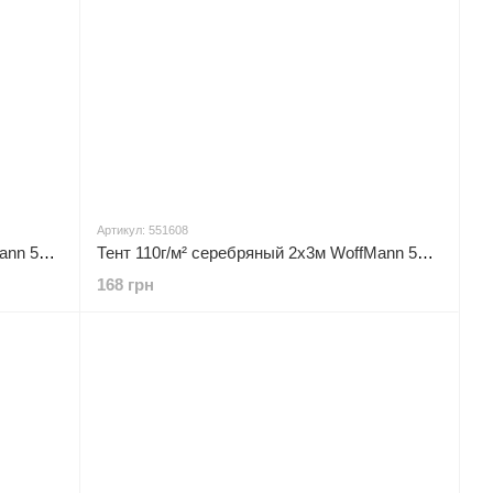
Артикул: 551608
Тент 110г/м² серебряный 3х5м WoffMann 551610
Тент 110г/м² серебряный 2х3м WoffMann 551608
168 грн