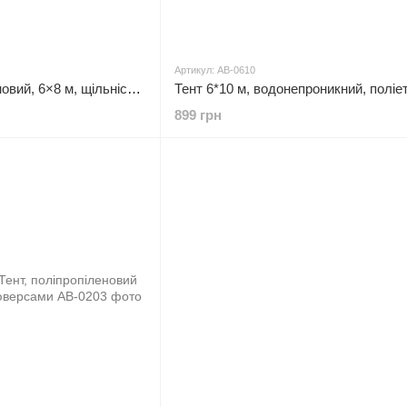
Артикул: AB-0610
Тент синій, поліетиленовий, 6×8 м, щільність 65 г/м², з вушками, двостороння ламінація INTERTOOL AB-0608
899 грн