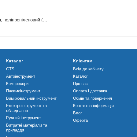
Водонепроникний Тент, поліпропіленовий (тарпаулін), 2*3 м з люверсами
Каталог
Клієнтам
GTS
Вхід до кабінету
Автоінструмент
Каталог
Компресори
Про нас
Пневмоінструмент
Оплата і доставка
Вимірювальний інструмент
Обмін та повернення
Електроінструмент та
Контактна інформація
обладнання
Блог
Ручний інструмент
Оферта
Витратні матеріали та
приладдя