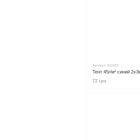
Артикул: 551603
Тент 45г/м² синий 2х
72 грн