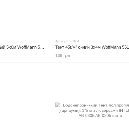
Артикул: 551604
Тент 110г/м² серебряный 5х6м WoffMann 551613
Тент 45г/м² синий 3х4м WoffMann 55
138 грн