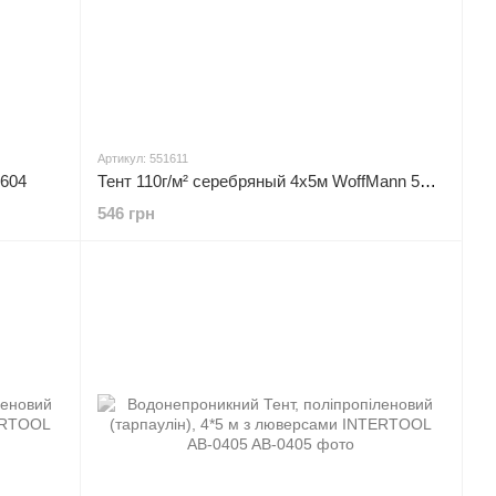
Артикул: 551611
1604
Тент 110г/м² серебряный 4х5м WoffMann 551611
546 грн