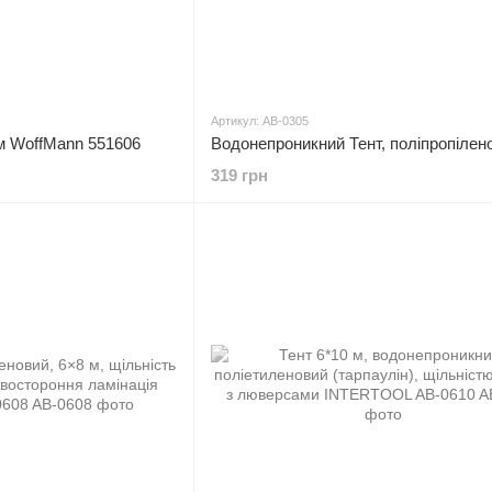
Артикул: AB-0305
8м WoffMann 551606
319 грн