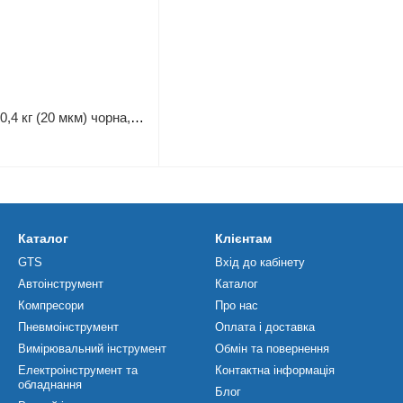
Стретч плівка 100 мм 0,4 кг (20 мкм) чорна, втулка 100 г UNIFIX SP-10004В
Каталог
Клієнтам
GTS
Вхід до кабінету
Автоінструмент
Каталог
Компресори
Про нас
Пневмоінструмент
Оплата і доставка
Вимірювальний інструмент
Обмін та повернення
Електроінструмент та
Контактна інформація
обладнання
Блог