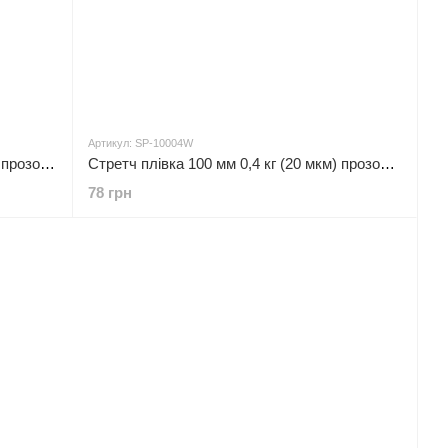
Артикул: SP-10004W
Стретч плівка 500 мм, 1,5 кг (20 мкм) прозора, втулка 200 г UNIFIX SP-50015W
Стретч плівка 100 мм 0,4 кг (20 мкм) прозора, втулка 100 г UNIFIX SP-10004W
78 грн