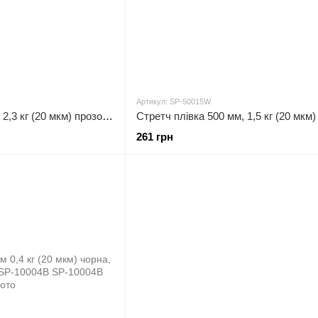
Артикул: SP-50015W
Стретч плівка 500 мм, 2,3 кг (20 мкм) прозора, втулка 200 г UNIFIX SP-50023W
261 грн