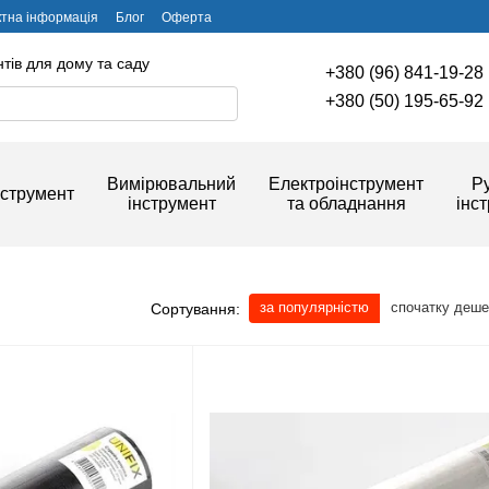
ктна інформація
Блог
Оферта
тів для дому та саду
+380 (96) 841-19-28
+380 (50) 195-65-92
Вимірювальний
Електроінструмент
Р
струмент
інструмент
та обладнання
інс
за популярністю
спочатку деш
Сортування: