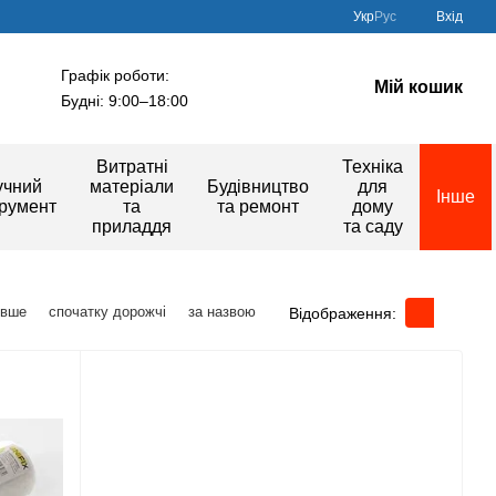
Укр
Рус
Вхід
Графік роботи:
Мій кошик
Будні: 9:00–18:00
Витратні
Техніка
учний
матеріали
Будівництво
для
Інше
трумент
та
та ремонт
дому
приладдя
та саду
евше
спочатку дорожчі
за назвою
Відображення: