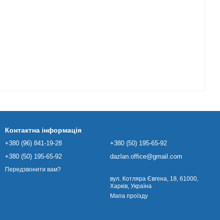
Контактна інформація
+380 (96) 841-19-28
+380 (50) 195-65-92
+380 (50) 195-65-92
dazlan.office@gmail.com
Передзвонити вам?
вул. Котляра Євгена, 18, 61000,
Харків, Україна
Мапа проїзду