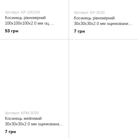
Артикул: KP-100100
Артикул: KP-3030
Косинець рівномірний
Косинець рівномірний
100х100х100х2.0 мм оц.
30х30х30х2.0 мм оцинкований
(пачка, раза 5 шт.) APRO KP-
(пач. 50 шт.) APRO KP-3030
53 грн
7 грн
100100
Артикул: KPМ-3030
Косинець меблевий
30х30х30х2.0 мм оцинкована
(пач. 50 шт.) APRO KPМ-3030
7 грн