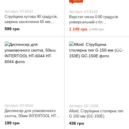
Артикул: HT-6042
Артикул: HT-6193
Струбцина кутова 90 градусів,
Верстат-тиски 0-90 градусів
ширина захоплення 65 мм,
універсальний стіл
система швидкої фіксації
багатофункціональний
599 грн
1 149 грн
1 499 грн
розкладне будівельне
навантаження 100 кг
INTERTOOL HT-6193
Артикул: HT-6044
Артикул: GC-150E
Диспенсер для упаковочного
Alloid. Струбцина столярна тип
скотча, 50мм INTERTOOL HT-
G 150 мм (GC-150E)
6044
199 грн
436 грн