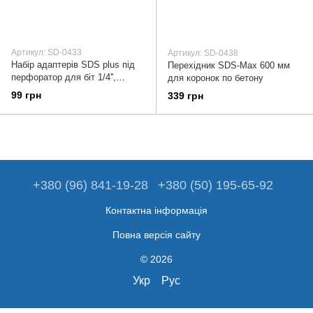
Артикул: SD-0433
Артикул: SD-0438
Набір адаптерів SDS plus під
Перехідник SDS-Max 600 мм
перфоратор для біт 1/4'',
для коронок по бетону
Impact INTERTOOL SD-0433
99 грн
339 грн
+380 (96) 841-19-28
+380 (50) 195-65-92
Контактна інформація
Повна версія сайту
© 2026
Укр
Рус